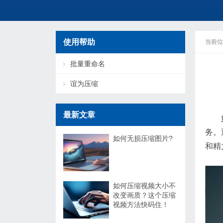
使用帮助
当前位
批量重命名
谊为压缩
最新文章
务。
如何无损压缩图片?
和精
如何压缩视频大小不
改变画质？这个压缩
视频方法快码住！